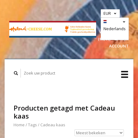
EUR
GBP
USD
Nederlands
WINKELWAGEN
(€0,00)
MIJN
Deutsch
ACCOUNT
Producten getagd met Cadeau
kaas
Home
/
Tags
/
Cadeau kaas