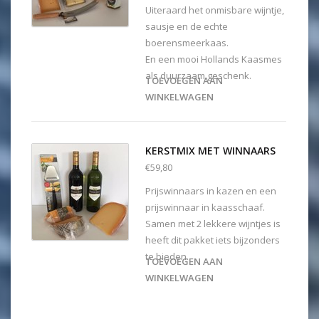
Uiteraard het onmisbare wijntje,
sausje en de echte
boerensmeerkaas.
En een mooi Hollands Kaasmes
als duurzaam geschenk.
TOEVOEGEN AAN
WINKELWAGEN
KERSTMIX MET WINNAARS
€59,80
Prijswinnaars in kazen en een
prijswinnaar in kaasschaaf.
Samen met 2 lekkere wijntjes is
heeft dit pakket iets bijzonders
te bieden.
TOEVOEGEN AAN
WINKELWAGEN