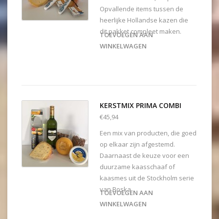
Opvallende items tussen de
heerlijke Hollandse kazen die
dit pakket compleet maken.
TOEVOEGEN AAN
WINKELWAGEN
KERSTMIX PRIMA COMBI
€45,94
Een mix van producten, die goed
op elkaar zijn afgestemd.
Daarnaast de keuze voor een
duurzame kaasschaaf of
kaasmes uit de Stockholm serie
van Boska.
TOEVOEGEN AAN
WINKELWAGEN