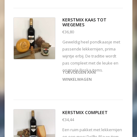
KERSTMIX KAAS TOT
WIEGEMES
€36,80
Geweldig heel pondkaasje met
passende lekkernijen, prima
wijntje erbij. De traditie wordt
pas compleet met de leuke en
originele Boska items.
TOEVOEGEN AAN
WINKELWAGEN
KERSTMIX COMPLEET
€34,44
Een ruim pakket met lekkernijen
en een mooi Delfts Blauw item