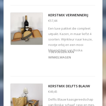
KERSTMIX VERWENNERIJ
€57,44
Een luxe pakket die compleet
uitpakt. Kazen, in maar liefst 4
soorten. Wijnkleur naar keuze,
nootje erbij en een mooi
blijvend item van Boska.
TOEVOEGEN AAN
WINKELWAGEN
KERSTMIX DELFTS BLAUW
€49,45
Delfts Blauw kaasgereedschap
van Boska: schaaf, rasp en mes.