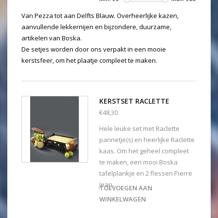
Van Pezza tot aan Delfts Blauw. Overheerlijke kazen,
aanvullende lekkernijen en bijzondere, duurzame,
artikelen van Boska.
De setjes worden door ons verpakt in een mooie
kerstsfeer, om het plaatje compleet te maken.
KERSTSET RACLETTE
€48,30
Hele leuke set met Raclette
pannetje(s) en heerlijke Raclette
kaas. Om het geheel compleet
te maken, een mooi Boska
tafelplankje en 2 flessen Pierre
Jean.
TOEVOEGEN AAN
WINKELWAGEN