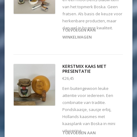
van het topmerk Boska. Geen
fratsen. Als basis de keuze voor
herkenbare producten, maar
dan wel in hogere kwaliteit.
TOEVOEGEN AAN
WINKELWAGEN
KERSTMIX KAAS MET
PRESENTATIE
€26,45
Een buitengewoon leuke
attentie voor iedereen. Een
combinatie van traditie.
Pondskaasje, sausje erbij,
Hollands kaasmes met
kaasplank van Boska in mini
uitvoering.
TOEVOEGEN AAN