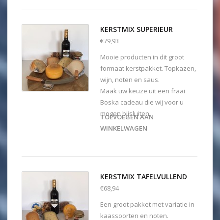
KERSTMIX SUPERIEUR
€79,93
Mooie producten in dit groot
formaat kerstpakket. Topkazen,
wijn, noten en saus.
Maak uw keuze uit een fraai
Boska cadeau die wij voor u
mogen bijsluiten.
TOEVOEGEN AAN
WINKELWAGEN
KERSTMIX TAFELVULLEND
€68,94
Een groot pakket met variatie in
kaassoorten en noten.