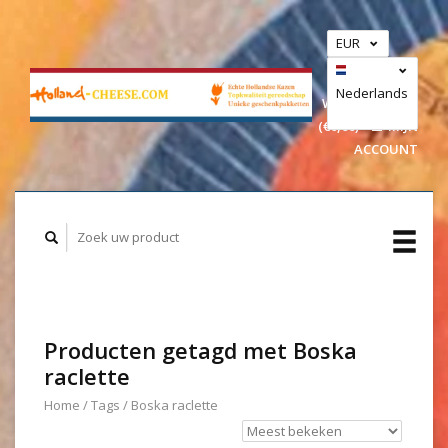
EUR
GBP
USD
Nederlands
WINKELWAGEN
(€0,00)
MIJN
Deutsch
ACCOUNT
Producten getagd met Boska
raclette
Home
/
Tags
/
Boska raclette