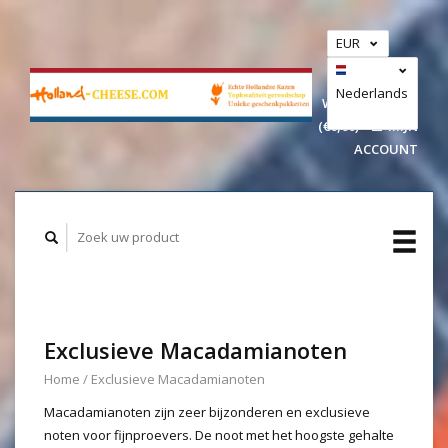
EUR
GBP
USD
Nederlands
WINKELWAGEN
(€0,00)
MIJN
Deutsch
ACCOUNT
Exclusieve Macadamianoten
Home
/
Exclusieve Macadamianoten
Macadamianoten zijn zeer bijzonderen en exclusieve
noten voor fijnproevers. De noot met het hoogste gehalte