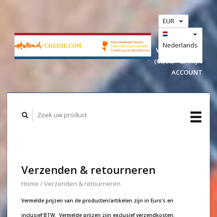
EUR
GBP
USD
Nederlands
WINKELWAGEN
(€0,00)
MIJN
Deutsch
ACCOUNT
Verzenden & retourneren
Home
/
Verzenden & retourneren
Vermelde prijzen van de producten/artikelen zijn in Euro's en
inclusief BTW. Vermelde prijzen zijn exclusief verzendkosten.