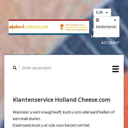
EUR
GBP
USD
Nederlands
WINKELWAGEN
(€0,00)
MIJN
Deutsch
ACCOUNT
Klantenservice Holland Cheese.com
Wanneer u een vraag heeft, kunt u ons uiteraard bellen of
een mail sturen.
Daarnaast kunt u er ook voor kiezen om het