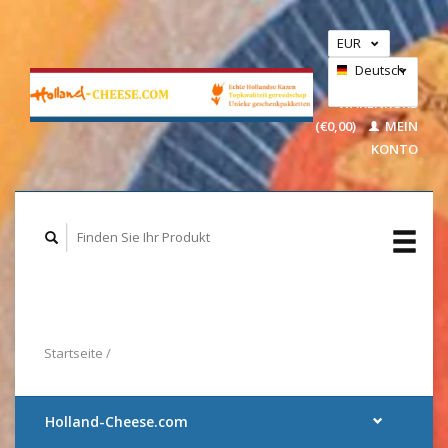
EUR
GBP
Deutsch
IHR
USD
WARENKORB
(€0,00)
MEIN
Nederlands
KONTO
Startseite
/
Holland-Cheese.com