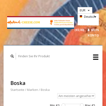
EUR
GBP
Deutsch
IHR
USD
WARENKORB
(€0,00)
MEIN
Nederlands
KONTO
Boska
Startseite
/
Marken
/
Boska
Min: €
0
Max: €
5