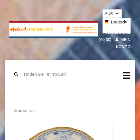
EUR
GBP
Deutsch
IHR
USD
WARENKORB
(€0,00)
MEIN
Nederlands
KONTO
Startseite
/