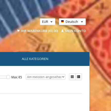
EUR
Deutsch
GBP
Nederlands
IHR WARENKORB (€0,00)
MEIN KONTO
USD
ALLE KATEGORIEN
Max: €
5