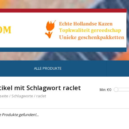
ALLE PRODUKTE
tikel mit Schlagwort raclet
Min: €
0
seite
/
Schlagworte
/
raclet
e Produkte gefunden!...