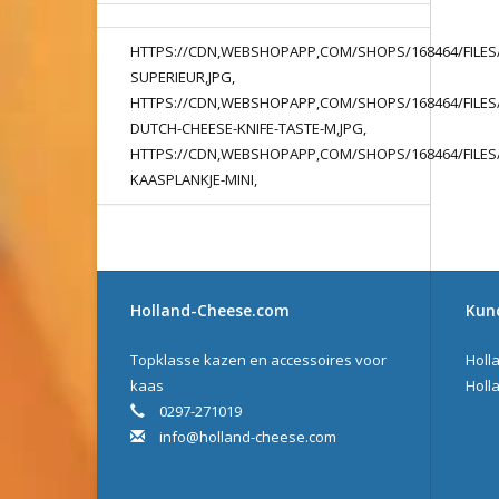
HTTPS://CDN,WEBSHOPAPP,COM/SHOPS/168464/FILES
SUPERIEUR,JPG,
HTTPS://CDN,WEBSHOPAPP,COM/SHOPS/168464/FILES/
DUTCH-CHEESE-KNIFE-TASTE-M,JPG,
HTTPS://CDN,WEBSHOPAPP,COM/SHOPS/168464/FILES/
KAASPLANKJE-MINI,
Holland-Cheese.com
Kun
Topklasse kazen en accessoires voor
Holl
kaas
Holl
0297-271019
info@holland-cheese.com