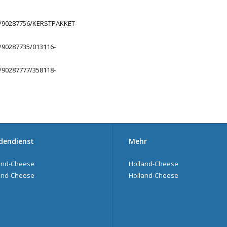
/90287756/KERSTPAKKET-
90287735/013116-
90287777/358118-
dendienst
Mehr
and-Cheese
Holland-Cheese
and-Cheese
Holland-Cheese