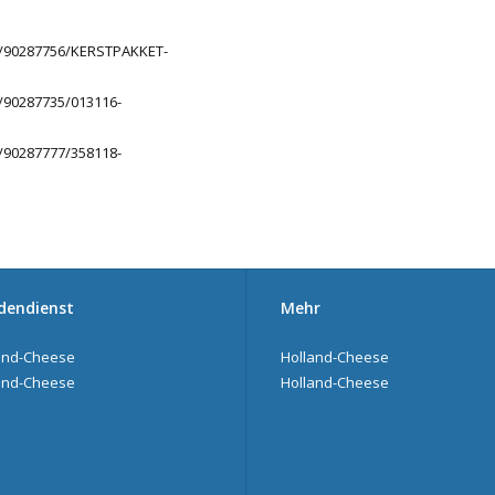
/90287756/KERSTPAKKET-
90287735/013116-
90287777/358118-
dendienst
Mehr
and-Cheese
Holland-Cheese
and-Cheese
Holland-Cheese