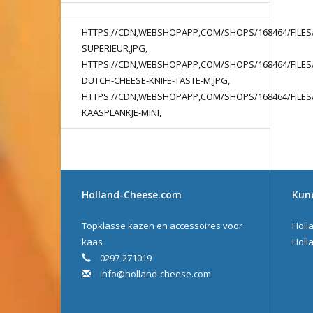
HTTPS://CDN,WEBSHOPAPP,COM/SHOPS/168464/FILES
SUPERIEUR,JPG,
HTTPS://CDN,WEBSHOPAPP,COM/SHOPS/168464/FILES/
DUTCH-CHEESE-KNIFE-TASTE-M,JPG,
HTTPS://CDN,WEBSHOPAPP,COM/SHOPS/168464/FILES/
KAASPLANKJE-MINI,
Holland-Cheese.com
Kun
Topklasse kazen en accessoires voor
Holl
kaas
Holl
0297-271019
info@holland-cheese.com