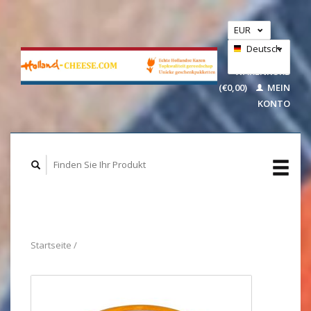
EUR
GBP
Deutsch
IHR
USD
WARENKORB
(€0,00)
MEIN
Nederlands
KONTO
Startseite
/